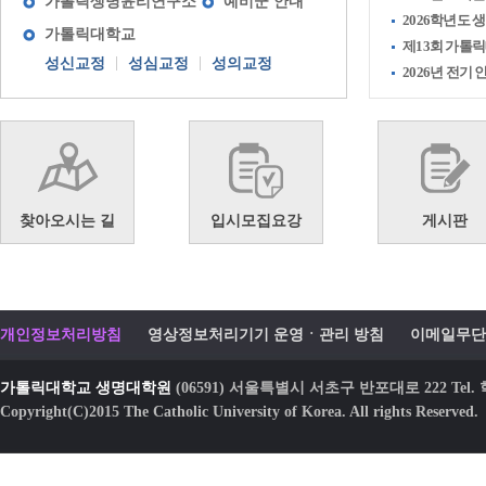
가톨릭생명윤리연구소
예비군 안내
2026학년도
가톨릭대학교
제13회 가톨릭
성신교정
성심교정
성의교정
2026년 전기
찾아오시는 길
입시모집요강
게시판
개인정보처리방침
영상정보처리기기 운영ㆍ관리 방침
이메일무단
가톨릭대학교 생명대학원
(06591) 서울특별시 서초구 반포대로 222 Tel. 학적
Copyright(C)2015 The Catholic University of Korea. All rights Reserved.