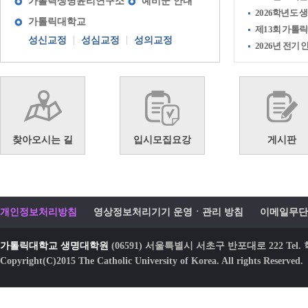
가톨릭생명윤리연구소
예비군 안내
2026학년도
가톨릭대학교
제13회 가톨릭
성신교정
성심교정
성의교정
2026년 전기
찾아오시는 길
입시모집요강
게시판
개인정보처리방침
영상정보처리기기 운영ㆍ관리 방침
이메일무단
가톨릭대학교 생명대학원
(06591) 서울특별시 서초구 반포대로 222 Tel. 학적
Copyright(C)2015 The Catholic University of Korea. All rights Reserved.