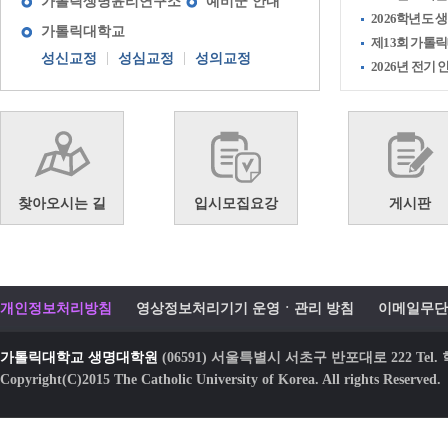
가톨릭생명윤리연구소
예비군 안내
2026학년도
가톨릭대학교
제13회 가톨릭
성신교정
성심교정
성의교정
2026년 전기
찾아오시는 길
입시모집요강
게시판
개인정보처리방침
영상정보처리기기 운영ㆍ관리 방침
이메일무단
가톨릭대학교 생명대학원
(06591) 서울특별시 서초구 반포대로 222 Tel. 학적
Copyright(C)2015 The Catholic University of Korea. All rights Reserved.